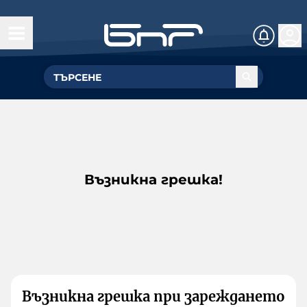
Възникна грешка!
Възникна грешка при зареждането