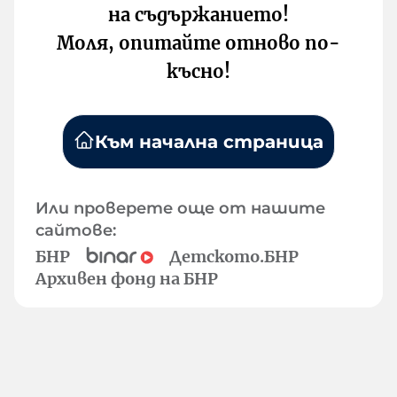
на съдържанието!
Моля, опитайте отново по-
късно!
Към начална страница
Или проверете още от нашите
сайтове:
БНР
Детското.БНР
Архивен фонд на БНР