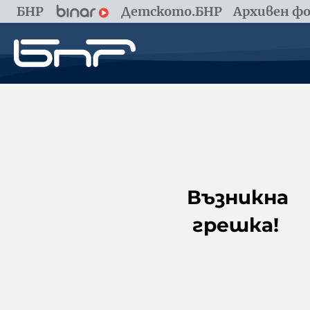
БНР
Детското.БНР
Архивен фо
Възникна
грешка!