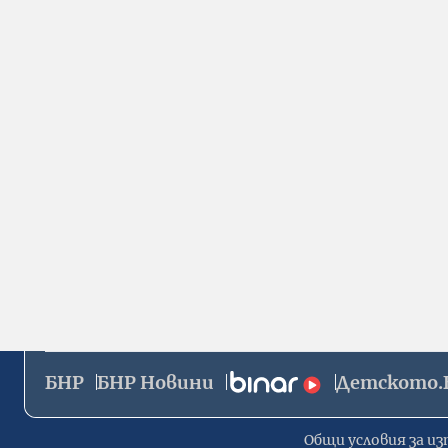
БНР
БНР Новини
Детското.
Общи условия за из