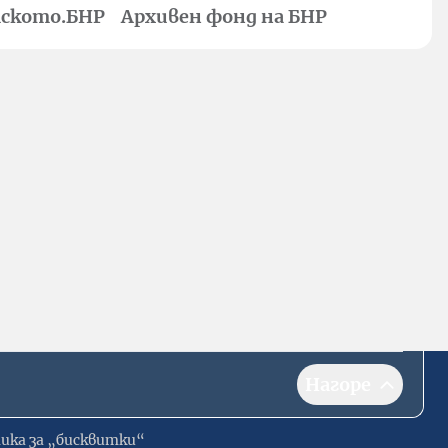
ското.БНР
Архивен фонд на БНР
Нагоре
ика за „бисквитки“