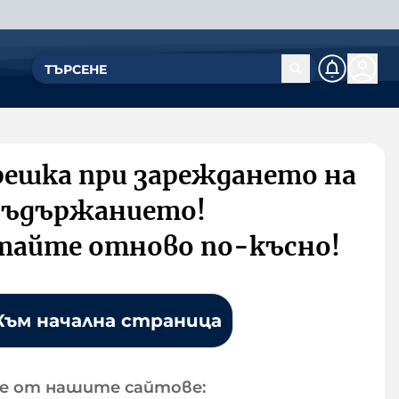
решка при зареждането на
съдържанието!
тайте отново по-късно!
Към начална страница
е от нашите сайтове: