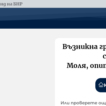
нд на БНР
Възникна г
Моля, опи
Или проверете ощ