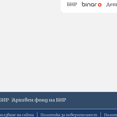
БНР
Дет
БНР
Архивен фонд на БНР
ползване на сайта
Политика за поверителност
Полит