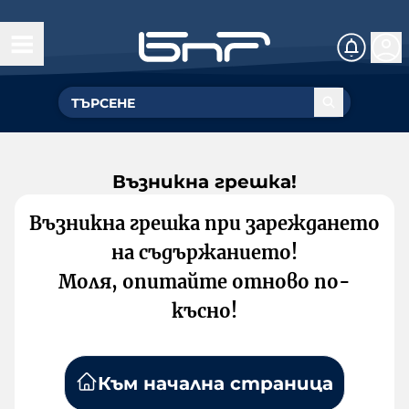
Възникна грешка!
Възникна грешка при зареждането
на съдържанието!
Моля, опитайте отново по-
късно!
Към начална страница