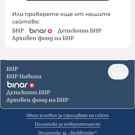
Или проверете още от нашите
сайтове:
БНР
Детското.БНР
Архивен фонд на БНР
БНР
Нагоре
БНР Новини
Детското.БНР
Архивен фонд на БНР
Общи условия за използване на сайта
Политика за поверителност
Политика за „бисквитки“