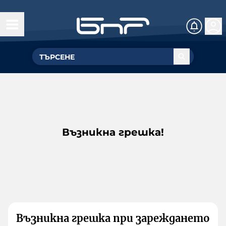
Възникна грешка!
Възникна грешка при зареждането