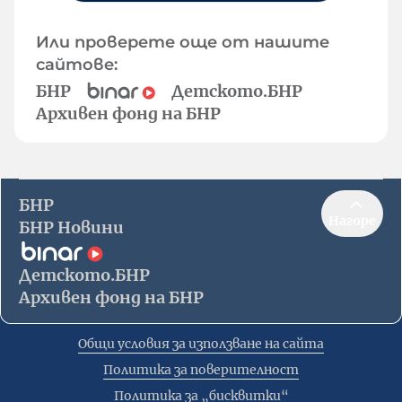
Или проверете още от нашите
сайтове:
БНР
Детското.БНР
Архивен фонд на БНР
БНР
Нагоре
БНР Новини
Детското.БНР
Архивен фонд на БНР
Общи условия за използване на сайта
Политика за поверителност
Политика за „бисквитки“