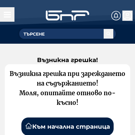
Възникна грешка!
Възникна грешка при зареждането
на съдържанието!
Моля, опитайте отново по-
късно!
Към начална страница