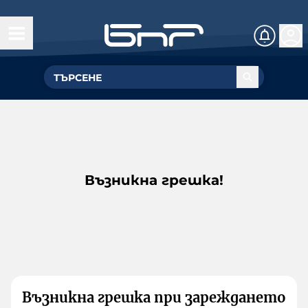
Възникна грешка!
Възникна грешка при зареждането