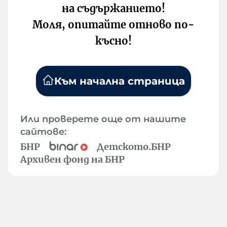
на съдържанието!
Моля, опитайте отново по-
късно!
Към начална страница
Или проверете още от нашите
сайтове:
БНР
Детското.БНР
Архивен фонд на БНР