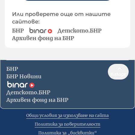
Или проверете още от нашите
сайтове:
БНР
Детското.БНР
Архивен фонд на БНР
БНР
Нагоре
БНР Новини
Детското.БНР
Архивен фонд на БНР
Общи условия за използване на сайта
Политика за поверителност
Политика за „бисквитки“