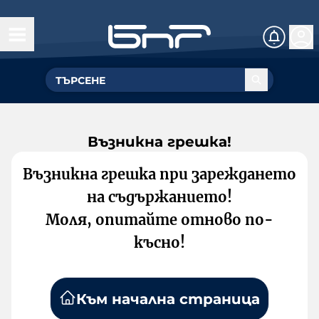
Възникна грешка!
Възникна грешка при зареждането
на съдържанието!
Моля, опитайте отново по-
късно!
Към начална страница