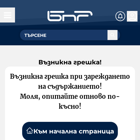
Възникна грешка!
Възникна грешка при зареждането
на съдържанието!
Моля, опитайте отново по-
късно!
Към начална страница