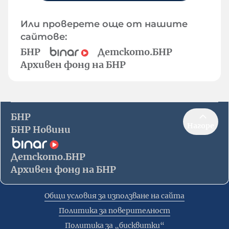
Или проверете още от нашите
сайтове:
БНР
Детското.БНР
Архивен фонд на БНР
БНР
Нагоре
БНР Новини
Детското.БНР
Архивен фонд на БНР
Общи условия за използване на сайта
Политика за поверителност
Политика за „бисквитки“