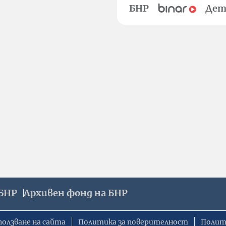
БНР
Дет
БНР
Архивен фонд на БНР
ползване на сайта
Политика за поверителност
Полит