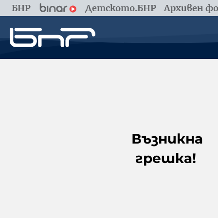
БНР
Детското.БНР
Архивен фо
Възникна
грешка!