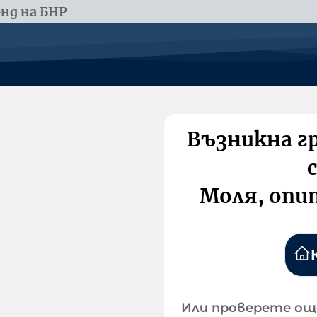
нд на БНР
Възникна г
Моля, опи
Или проверете ощ