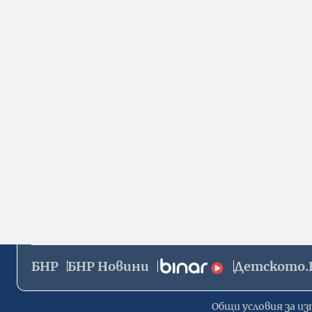
БНР
БНР Новини
Детското.
Общи условия за из