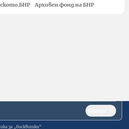
ското.БНР
Архивен фонд на БНР
Нагоре
ика за „бисквитки“