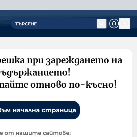
решка при зареждането на
съдържанието!
тайте отново по-късно!
Към начална страница
е от нашите сайтове: