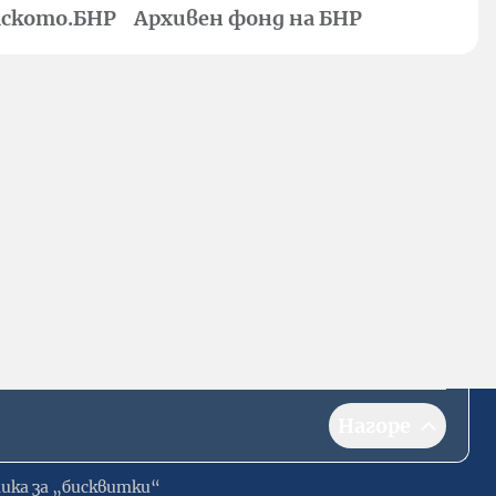
ското.БНР
Архивен фонд на БНР
Нагоре
ика за „бисквитки“