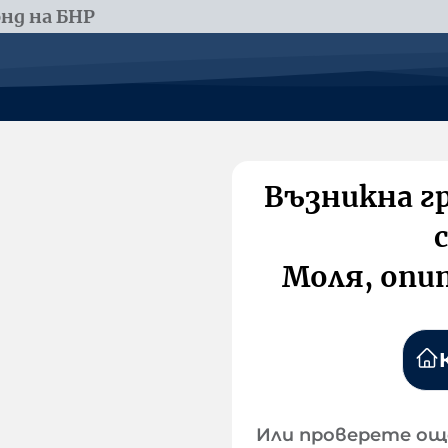
нд на БНР
Възникна г
Моля, опи
Или проверете ощ