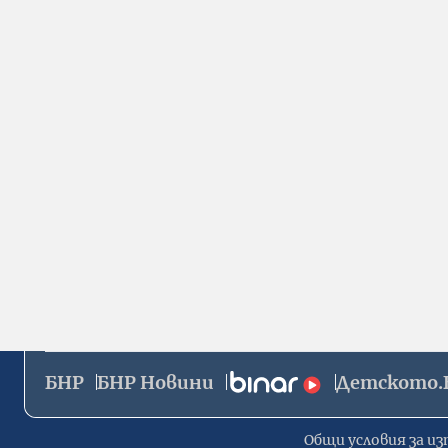
БНР
БНР Новини
Детското.
Общи условия за из