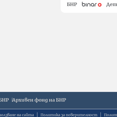
БНР
Дет
БНР
Архивен фонд на БНР
ползване на сайта
Политика за поверителност
Полит