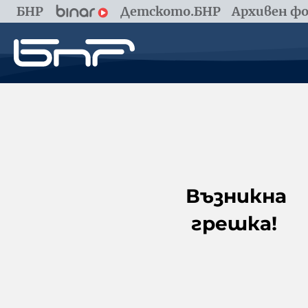
БНР
Детското.БНР
Архивен фо
Възникна
грешка!