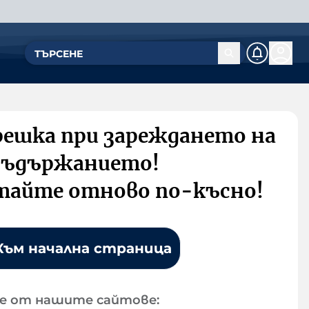
решка при зареждането на
съдържанието!
тайте отново по-късно!
Към начална страница
е от нашите сайтове: