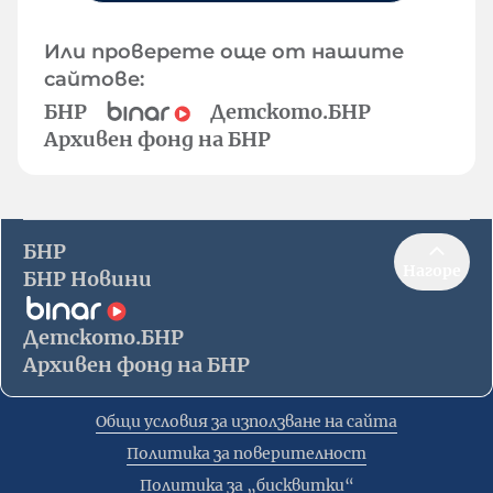
Или проверете още от нашите
сайтове:
БНР
Детското.БНР
Архивен фонд на БНР
БНР
Нагоре
БНР Новини
Детското.БНР
Архивен фонд на БНР
Общи условия за използване на сайта
Политика за поверителност
Политика за „бисквитки“