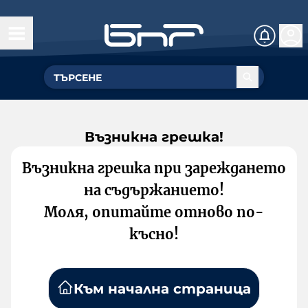
Възникна грешка!
Възникна грешка при зареждането
на съдържанието!
Моля, опитайте отново по-
късно!
Към начална страница