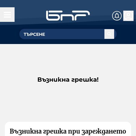
Възникна грешка!
Възникна грешка при зареждането