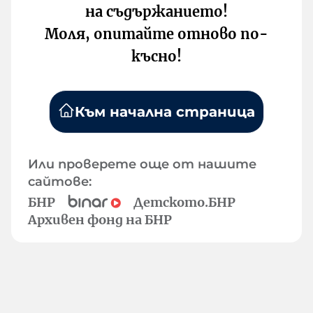
на съдържанието!
Моля, опитайте отново по-
късно!
Към начална страница
Или проверете още от нашите
сайтове:
БНР
Детското.БНР
Архивен фонд на БНР