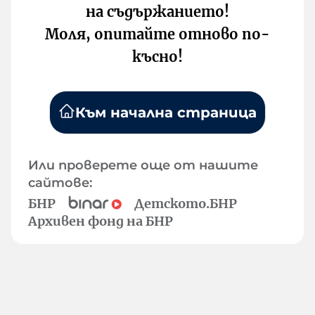
на съдържанието!
Моля, опитайте отново по-
късно!
Към начална страница
Или проверете още от нашите
сайтове:
БНР
Детското.БНР
Архивен фонд на БНР