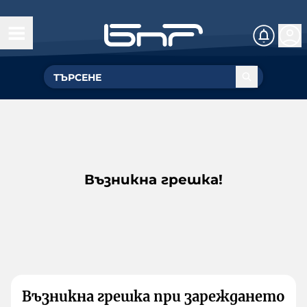
Възникна грешка!
Възникна грешка при зареждането