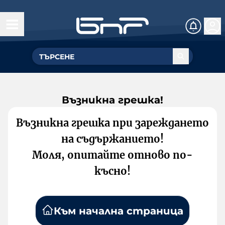
Възникна грешка!
Възникна грешка при зареждането
на съдържанието!
Моля, опитайте отново по-
късно!
Към начална страница