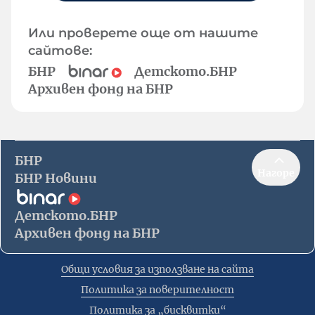
Или проверете още от нашите
сайтове:
БНР
Детското.БНР
Архивен фонд на БНР
БНР
Нагоре
БНР Новини
Детското.БНР
Архивен фонд на БНР
Общи условия за използване на сайта
Политика за поверителност
Политика за „бисквитки“