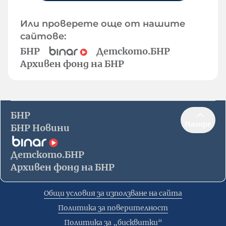
Или проверете още от нашите
сайтове:
БНР
Детското.БНР
Архивен фонд на БНР
БНР
Нагоре
БНР Новини
Детското.БНР
Архивен фонд на БНР
Общи условия за използване на сайта
Политика за поверителност
Политика за „бисквитки“