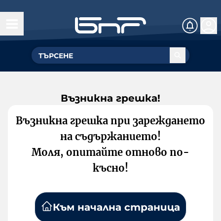
Възникна грешка!
Възникна грешка при зареждането
на съдържанието!
Моля, опитайте отново по-
късно!
Към начална страница