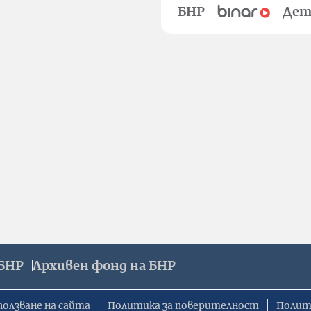
БНР
Дет
БНР
Архивен фонд на БНР
ползване на сайта
Политика за поверителност
Полит