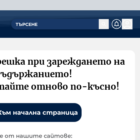
решка при зареждането на
съдържанието!
тайте отново по-късно!
Към начална страница
е от нашите сайтове: