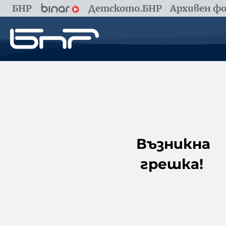
БНР
Детското.БНР
Архивен фо
Възникна
грешка!