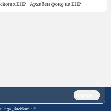
ското.БНР
Архивен фонд на БНР
Нагоре
ика за „бисквитки“