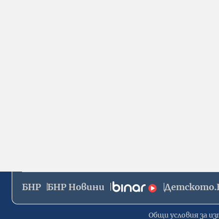
БНР
БНР Новини
Детското.
Общи условия за из