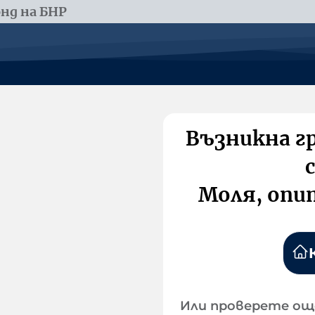
нд на БНР
Възникна г
Моля, опи
Или проверете ощ