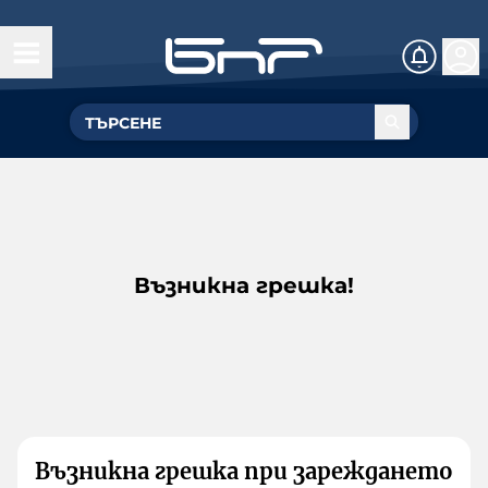
Възникна грешка!
Възникна грешка при зареждането