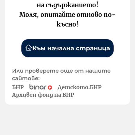
на съдържанието!
Моля, опитайте отново по-
късно!
Към начална страница
Или проверете още от нашите
сайтове:
БНР
Детското.БНР
Архивен фонд на БНР