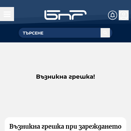
Възникна грешка!
Възникна грешка при зареждането