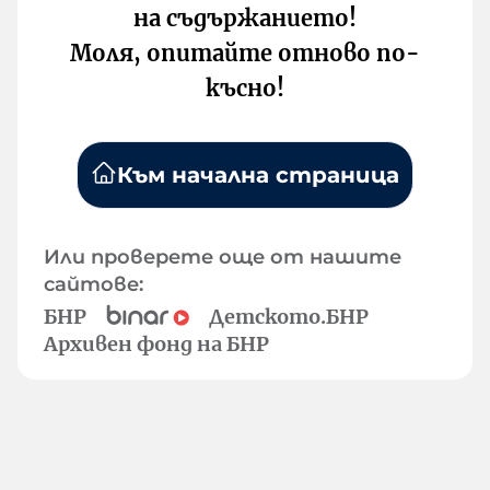
на съдържанието!
Моля, опитайте отново по-
късно!
Към начална страница
Или проверете още от нашите
сайтове:
БНР
Детското.БНР
Архивен фонд на БНР