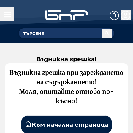
Възникна грешка!
Възникна грешка при зареждането
на съдържанието!
Моля, опитайте отново по-
късно!
Към начална страница