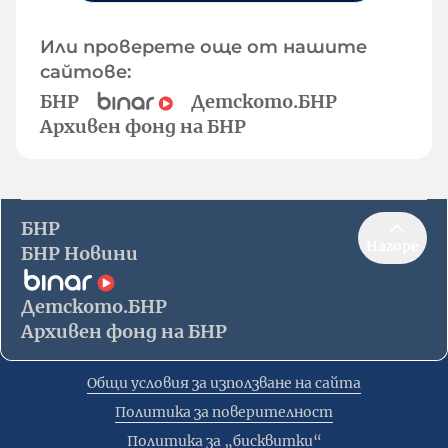
Или проверете още от нашите
сайтове:
БНР
Детското.БНР
Архивен фонд на БНР
БНР
Нагоре
БНР Новини
Детското.БНР
Архивен фонд на БНР
Общи условия за използване на сайта
Политика за поверителност
Политика за „бисквитки“