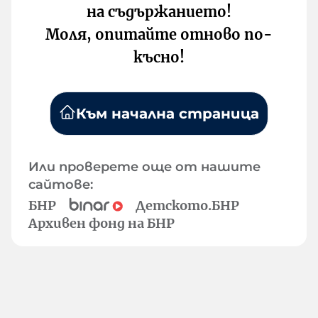
на съдържанието!
Моля, опитайте отново по-
късно!
Към начална страница
Или проверете още от нашите
сайтове:
БНР
Детското.БНР
Архивен фонд на БНР