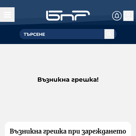
Възникна грешка!
Възникна грешка при зареждането