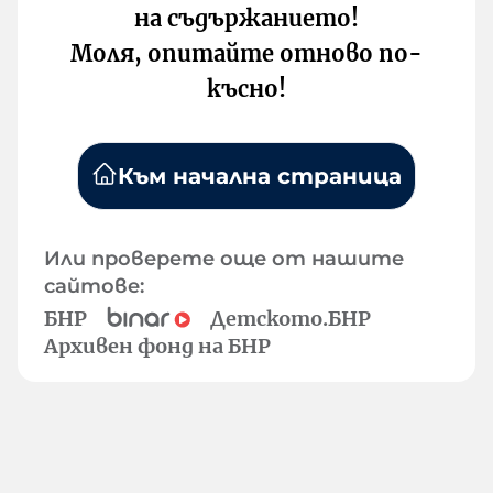
на съдържанието!
Моля, опитайте отново по-
късно!
Към начална страница
Или проверете още от нашите
сайтове:
БНР
Детското.БНР
Архивен фонд на БНР