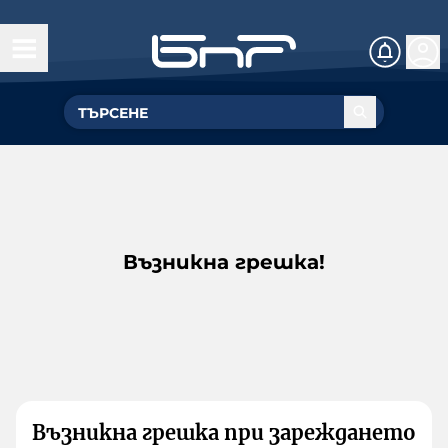
Възникна грешка!
Възникна грешка при зареждането