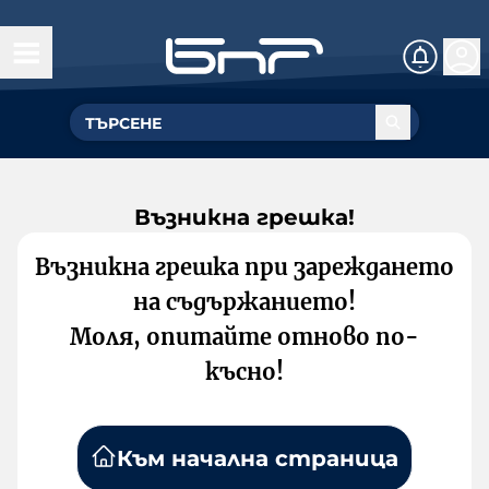
Възникна грешка!
Възникна грешка при зареждането
на съдържанието!
Моля, опитайте отново по-
късно!
Към начална страница