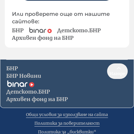
Или проверете още от нашите
сайтове:
БНР
Детското.БНР
Архивен фонд на БНР
БНР
Нагоре
БНР Новини
Детското.БНР
Архивен фонд на БНР
Общи условия за използване на сайта
Политика за поверителност
Политика за „бисквитки“