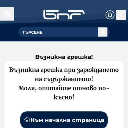
Възникна грешка!
Възникна грешка при зареждането
на съдържанието!
Моля, опитайте отново по-
късно!
Към начална страница