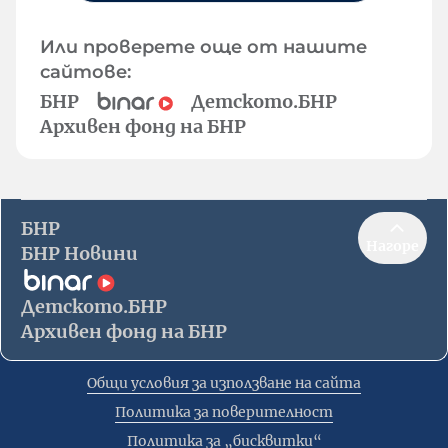
Или проверете още от нашите
сайтове:
БНР
Детското.БНР
Архивен фонд на БНР
БНР
Нагоре
БНР Новини
Детското.БНР
Архивен фонд на БНР
Общи условия за използване на сайта
Политика за поверителност
Политика за „бисквитки“