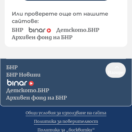
Или проверете още от нашите
сайтове:
БНР
Детското.БНР
Архивен фонд на БНР
БНР
Нагоре
БНР Новини
Детското.БНР
Архивен фонд на БНР
Общи условия за използване на сайта
Политика за поверителност
Политика за „бисквитки“