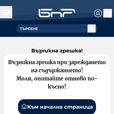
Възникна грешка!
Възникна грешка при зареждането
на съдържанието!
Моля, опитайте отново по-
късно!
Към начална страница