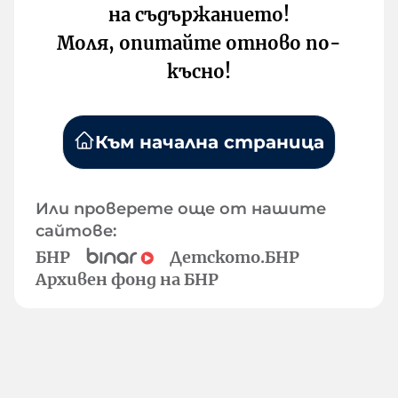
на съдържанието!
Моля, опитайте отново по-
късно!
Към начална страница
Или проверете още от нашите
сайтове:
БНР
Детското.БНР
Архивен фонд на БНР