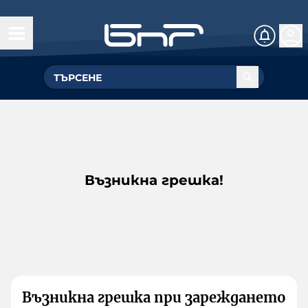
Възникна грешка!
Възникна грешка при зареждането