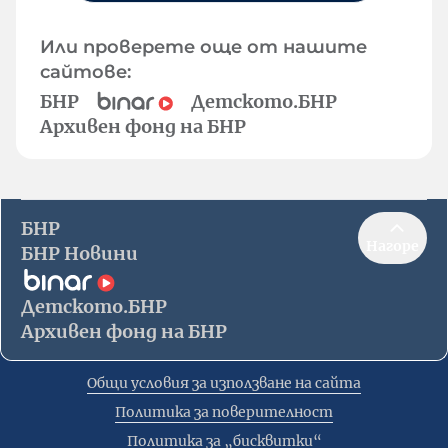
Или проверете още от нашите
сайтове:
БНР
Детското.БНР
Архивен фонд на БНР
БНР
Нагоре
БНР Новини
Детското.БНР
Архивен фонд на БНР
Общи условия за използване на сайта
Политика за поверителност
Политика за „бисквитки“