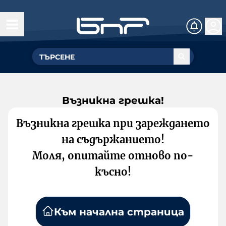
Възникна грешка!
Възникна грешка при зареждането
на съдържанието!
Моля, опитайте отново по-
късно!
Към начална страница