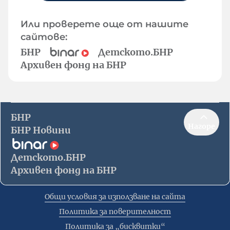
Или проверете още от нашите
сайтове:
БНР
Детското.БНР
Архивен фонд на БНР
БНР
Нагоре
БНР Новини
Детското.БНР
Архивен фонд на БНР
Общи условия за използване на сайта
Политика за поверителност
Политика за „бисквитки“