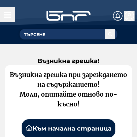
Възникна грешка!
Възникна грешка при зареждането
на съдържанието!
Моля, опитайте отново по-
късно!
Към начална страница