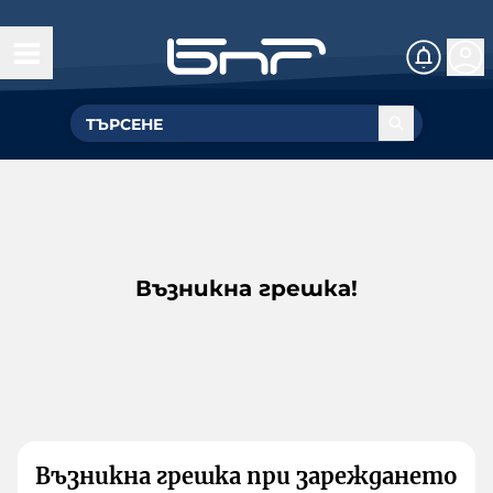
Възникна грешка!
Възникна грешка при зареждането