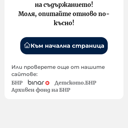
на съдържанието!
Моля, опитайте отново по-
късно!
Към начална страница
Или проверете още от нашите
сайтове:
БНР
Детското.БНР
Архивен фонд на БНР