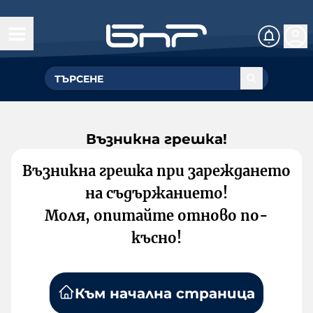
Възникна грешка!
Възникна грешка при зареждането
на съдържанието!
Моля, опитайте отново по-
късно!
Към начална страница