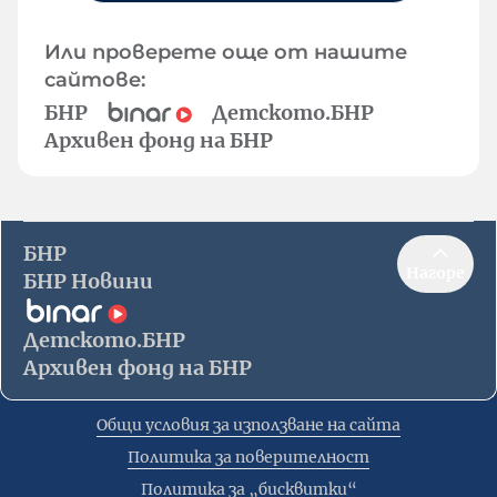
Или проверете още от нашите
сайтове:
БНР
Детското.БНР
Архивен фонд на БНР
БНР
Нагоре
БНР Новини
Детското.БНР
Архивен фонд на БНР
Общи условия за използване на сайта
Политика за поверителност
Политика за „бисквитки“