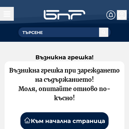
Възникна грешка!
Възникна грешка при зареждането
на съдържанието!
Моля, опитайте отново по-
късно!
Към начална страница