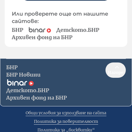
Или проверете още от нашите
сайтове:
БНР
Детското.БНР
Архивен фонд на БНР
БНР
Нагоре
БНР Новини
Детското.БНР
Архивен фонд на БНР
Общи условия за използване на сайта
Политика за поверителност
Политика за „бисквитки“