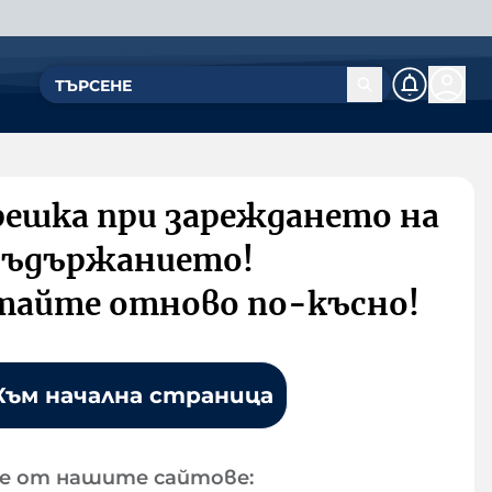
решка при зареждането на
съдържанието!
тайте отново по-късно!
Към начална страница
е от нашите сайтове: