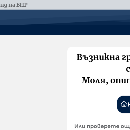
нд на БНР
Възникна г
Моля, опи
Или проверете ощ