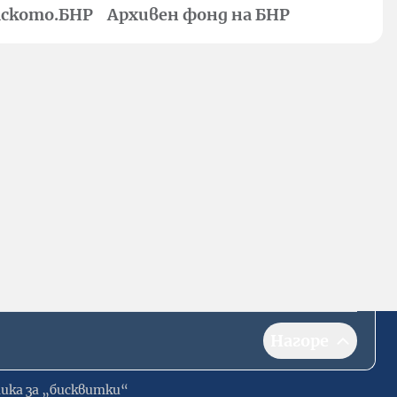
ското.БНР
Архивен фонд на БНР
Нагоре
ика за „бисквитки“