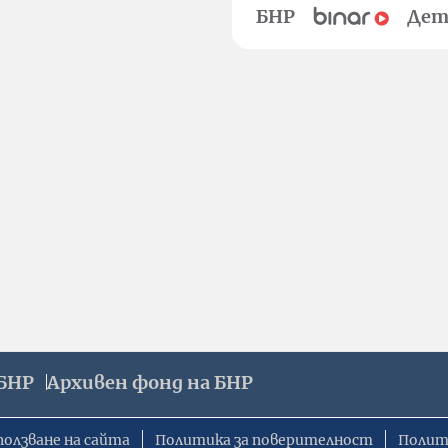
БНР
Дет
БНР
Архивен фонд на БНР
ползване на сайта
Политика за поверителност
Полит