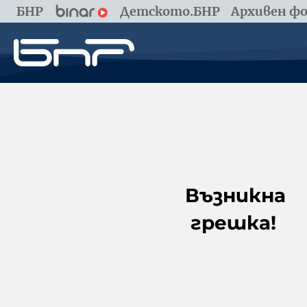
БНР
Детското.БНР
Архивен фо
Възникна
грешка!