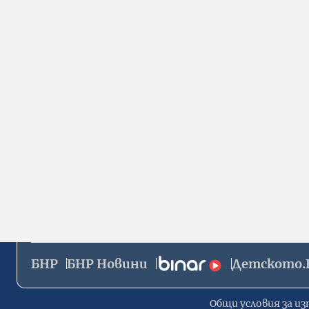
БНР
БНР Новини
Детското.
Общи условия за из