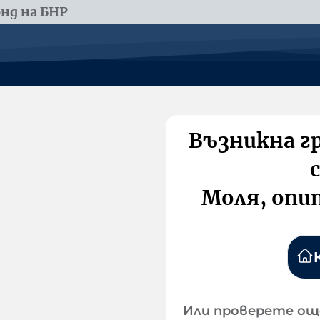
нд на БНР
Възникна г
Моля, опи
Или проверете ощ