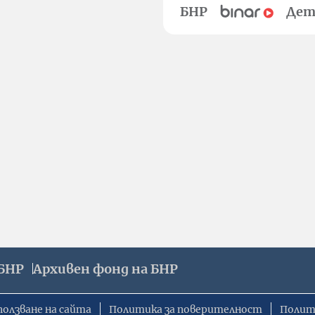
БНР
Дет
БНР
Архивен фонд на БНР
ползване на сайта
Политика за поверителност
Полит