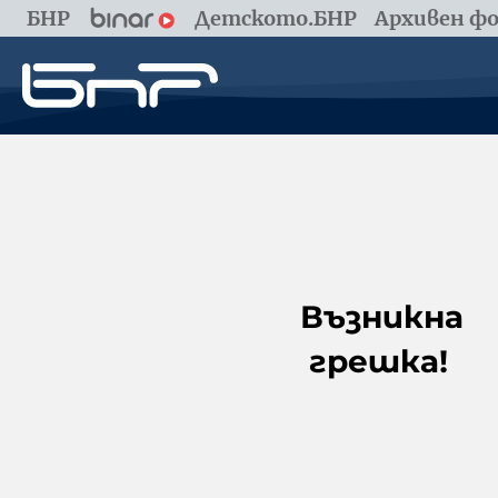
БНР
Детското.БНР
Архивен фо
Възникна
грешка!