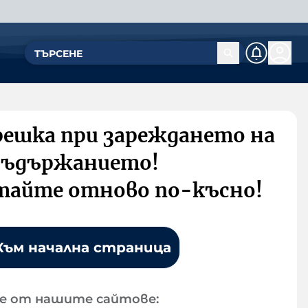
решка при зареждането на
съдържанието!
тайте отново по-късно!
Към начална страница
е от нашите сайтове: