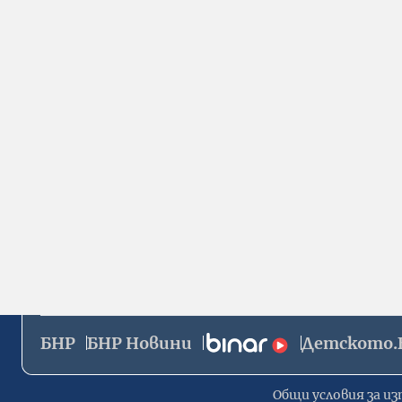
БНР
БНР Новини
Детското.
Общи условия за из