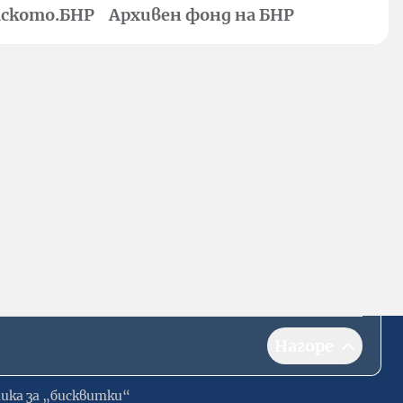
ското.БНР
Архивен фонд на БНР
Нагоре
ика за „бисквитки“