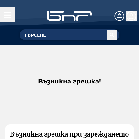
Възникна грешка!
Възникна грешка при зареждането