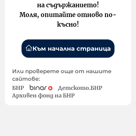
на съдържанието!
Моля, опитайте отново по-
късно!
Към начална страница
Или проверете още от нашите
сайтове:
БНР
Детското.БНР
Архивен фонд на БНР