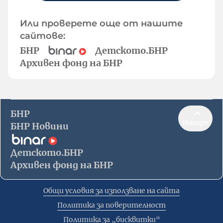
Или проверете още от нашите
сайтове:
БНР
Детското.БНР
Архивен фонд на БНР
БНР
Нагоре
БНР Новини
Детското.БНР
Архивен фонд на БНР
Общи условия за използване на сайта
Политика за поверителност
Политика за „бисквитки“