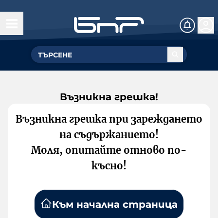
Възникна грешка!
Възникна грешка при зареждането
на съдържанието!
Моля, опитайте отново по-
късно!
Към начална страница