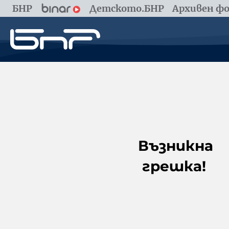
БНР
Детското.БНР
Архивен фо
Възникна
грешка!