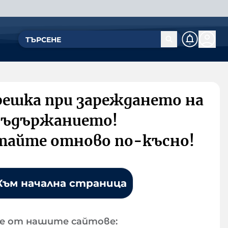
решка при зареждането на
съдържанието!
тайте отново по-късно!
Към начална страница
е от нашите сайтове: