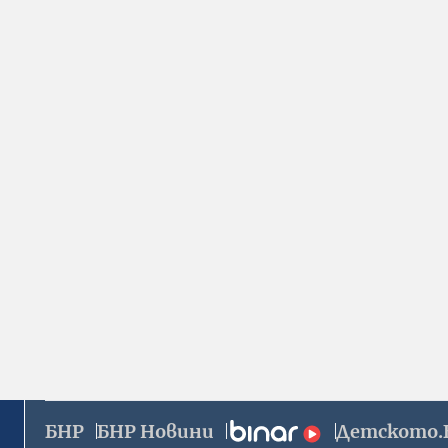
БНР
БНР Новини
Детското.