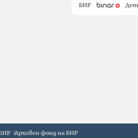
БНР
Дет
БНР
Архивен фонд на БНР