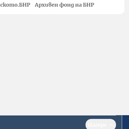
ското.БНР
Архивен фонд на БНР
Нагоре