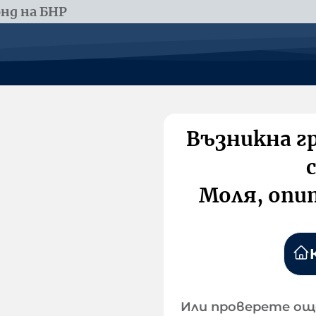
нд на БНР
Възникна г
Моля, опи
Или проверете ощ