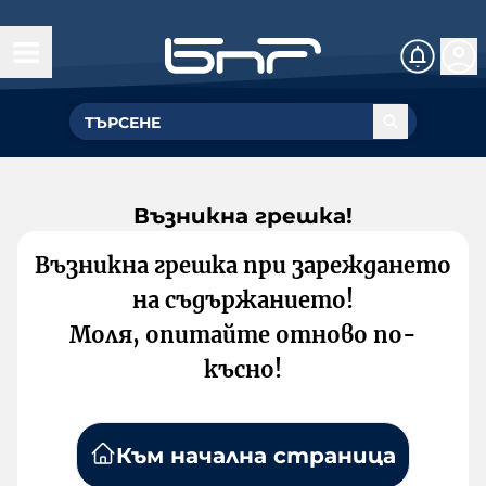
Възникна грешка!
Възникна грешка при зареждането
на съдържанието!
Моля, опитайте отново по-
късно!
Към начална страница