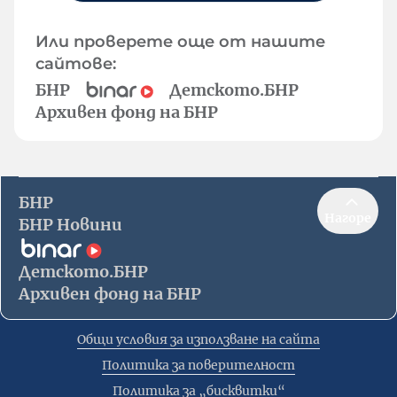
Или проверете още от нашите
сайтове:
БНР
Детското.БНР
Архивен фонд на БНР
БНР
Нагоре
БНР Новини
Детското.БНР
Архивен фонд на БНР
Общи условия за използване на сайта
Политика за поверителност
Политика за „бисквитки“