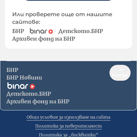
Или проверете още от нашите
сайтове:
БНР
Детското.БНР
Архивен фонд на БНР
БНР
Нагоре
БНР Новини
Детското.БНР
Архивен фонд на БНР
Общи условия за използване на сайта
Политика за поверителност
Политика за „бисквитки“