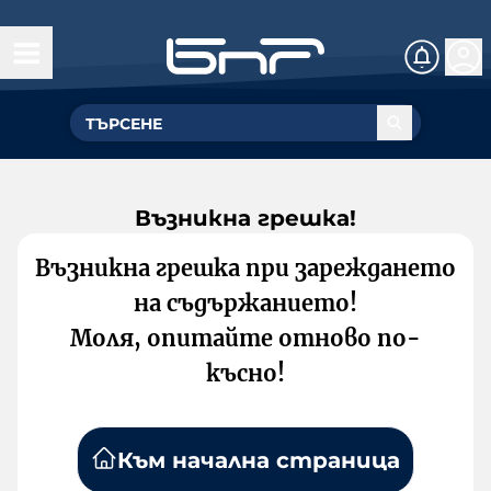
Възникна грешка!
Възникна грешка при зареждането
на съдържанието!
Моля, опитайте отново по-
късно!
Към начална страница