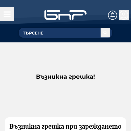
Възникна грешка!
Възникна грешка при зареждането