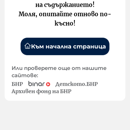
на съдържанието!
Моля, опитайте отново по-
късно!
Към начална страница
Или проверете още от нашите
сайтове:
БНР
Детското.БНР
Архивен фонд на БНР