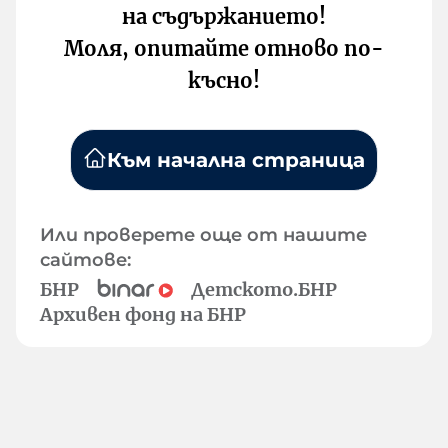
на съдържанието!
Моля, опитайте отново по-
късно!
Към начална страница
Или проверете още от нашите
сайтове:
БНР
Детското.БНР
Архивен фонд на БНР