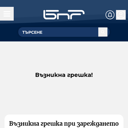
Възникна грешка!
Възникна грешка при зареждането