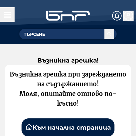
Възникна грешка!
Възникна грешка при зареждането
на съдържанието!
Моля, опитайте отново по-
късно!
Към начална страница