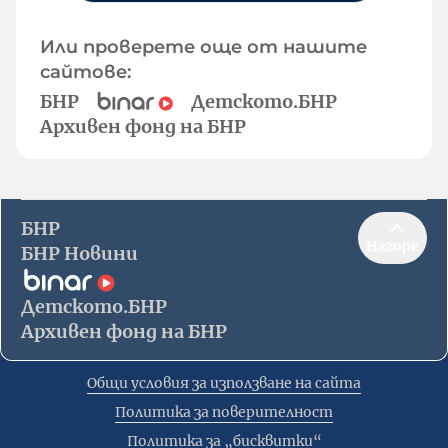
Или проверете още от нашите
сайтове:
БНР
Детското.БНР
Архивен фонд на БНР
БНР
Нагоре
БНР Новини
Детското.БНР
Архивен фонд на БНР
Общи условия за използване на сайта
Политика за поверителност
Политика за „бисквитки“