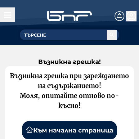
Възникна грешка!
Възникна грешка при зареждането
на съдържанието!
Моля, опитайте отново по-
късно!
Към начална страница