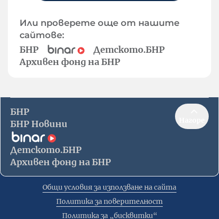
Или проверете още от нашите
сайтове:
БНР
Детското.БНР
Архивен фонд на БНР
БНР
Нагоре
БНР Новини
Детското.БНР
Архивен фонд на БНР
Общи условия за използване на сайта
Политика за поверителност
Политика за „бисквитки“