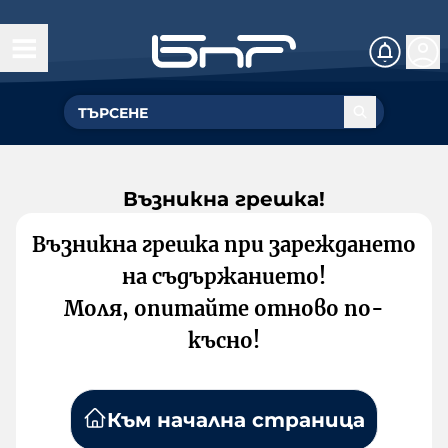
Възникна грешка!
Възникна грешка при зареждането
на съдържанието!
Моля, опитайте отново по-
късно!
Към начална страница