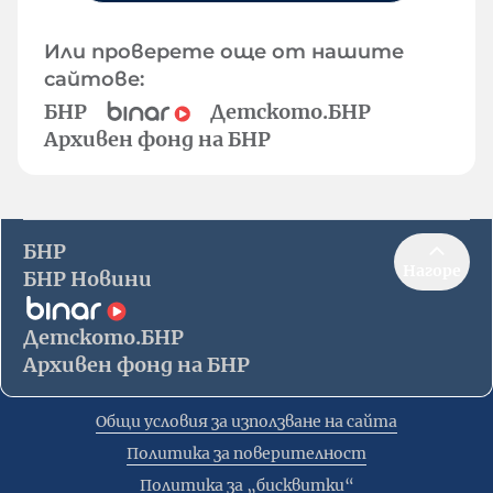
Или проверете още от нашите
сайтове:
БНР
Детското.БНР
Архивен фонд на БНР
БНР
Нагоре
БНР Новини
Детското.БНР
Архивен фонд на БНР
Общи условия за използване на сайта
Политика за поверителност
Политика за „бисквитки“