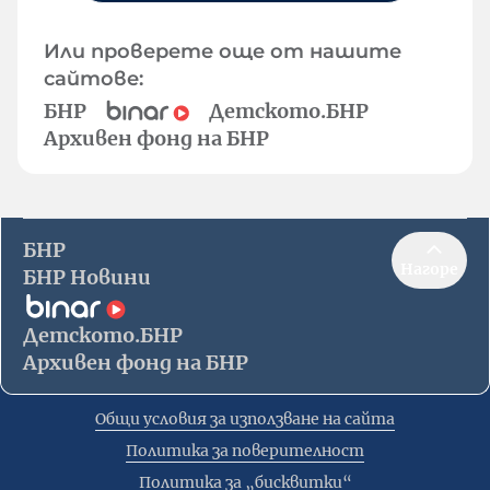
Или проверете още от нашите
сайтове:
БНР
Детското.БНР
Архивен фонд на БНР
БНР
Нагоре
БНР Новини
Детското.БНР
Архивен фонд на БНР
Общи условия за използване на сайта
Политика за поверителност
Политика за „бисквитки“