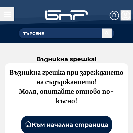
Възникна грешка!
Възникна грешка при зареждането
на съдържанието!
Моля, опитайте отново по-
късно!
Към начална страница