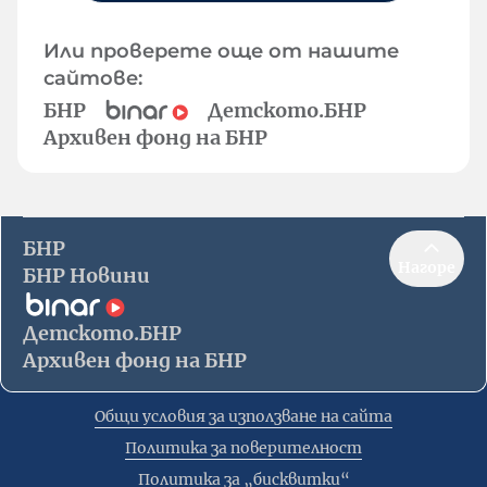
Или проверете още от нашите
сайтове:
БНР
Детското.БНР
Архивен фонд на БНР
БНР
Нагоре
БНР Новини
Детското.БНР
Архивен фонд на БНР
Общи условия за използване на сайта
Политика за поверителност
Политика за „бисквитки“