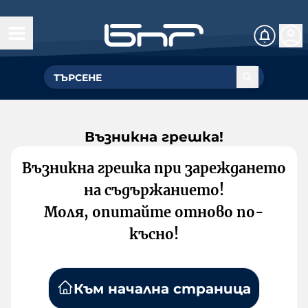
Възникна грешка!
Възникна грешка при зареждането
на съдържанието!
Моля, опитайте отново по-
късно!
Към начална страница