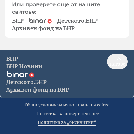
Или проверете още от нашите
сайтове:
БНР
Детското.БНР
Архивен фонд на БНР
БНР
Нагоре
БНР Новини
Детското.БНР
Архивен фонд на БНР
Общи условия за използване на сайта
Политика за поверителност
Политика за „бисквитки“