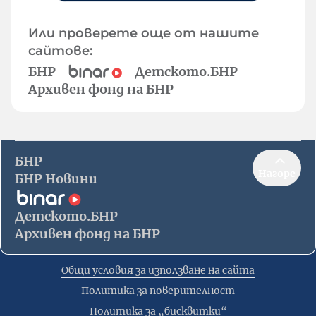
Или проверете още от нашите
сайтове:
БНР
Детското.БНР
Архивен фонд на БНР
БНР
Нагоре
БНР Новини
Детското.БНР
Архивен фонд на БНР
Общи условия за използване на сайта
Политика за поверителност
Политика за „бисквитки“