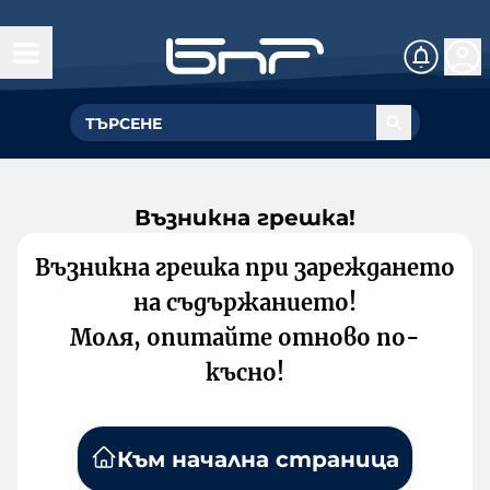
Възникна грешка!
Възникна грешка при зареждането
на съдържанието!
Моля, опитайте отново по-
късно!
Към начална страница