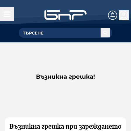
Възникна грешка!
Възникна грешка при зареждането