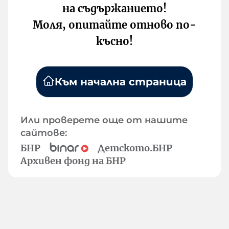
на съдържанието!
Моля, опитайте отново по-
късно!
Към начална страница
Или проверете още от нашите
сайтове:
БНР
Детското.БНР
Архивен фонд на БНР