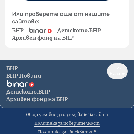
Или проверете още от нашите
сайтове:
БНР
Детското.БНР
Архивен фонд на БНР
БНР
Нагоре
БНР Новини
Детското.БНР
Архивен фонд на БНР
Общи условия за използване на сайта
Политика за поверителност
Политика за „бисквитки“