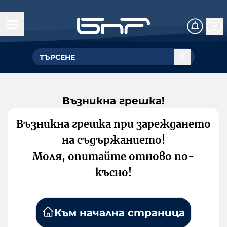
Възникна грешка!
Възникна грешка при зареждането
на съдържанието!
Моля, опитайте отново по-
късно!
Към начална страница