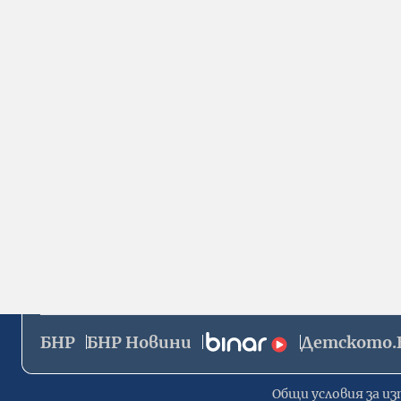
БНР
БНР Новини
Детското.
Общи условия за из