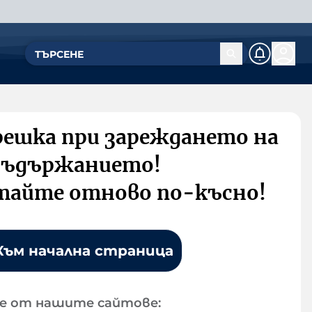
решка при зареждането на
съдържанието!
тайте отново по-късно!
Към начална страница
е от нашите сайтове: