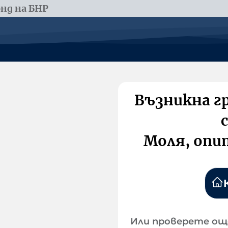
нд на БНР
Възникна г
Моля, опи
Или проверете ощ