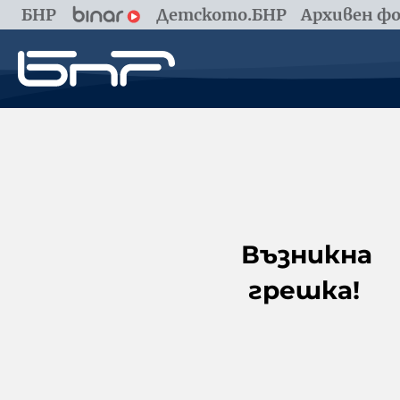
БНР
Детското.БНР
Архивен фо
Възникна
грешка!