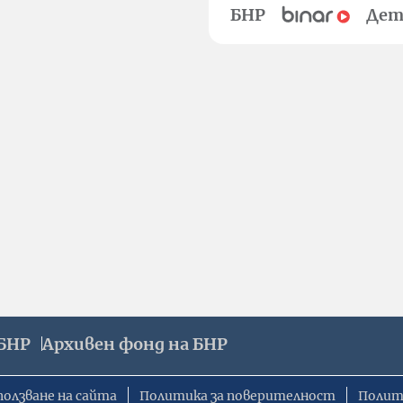
БНР
Дет
БНР
Архивен фонд на БНР
ползване на сайта
Политика за поверителност
Полит