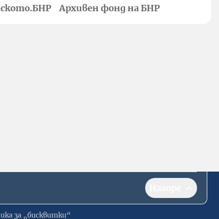
ското.БНР
Архивен фонд на БНР
Нагоре
ика за „бисквитки“