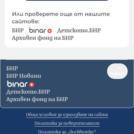
Или проверете още от нашите
сайтове:
БНР
Детското.БНР
Архивен фонд на БНР
БНР
Нагоре
БНР Новини
Детското.БНР
Архивен фонд на БНР
Общи условия за използване на сайта
Политика за поверителност
Политика за „бисквитки“