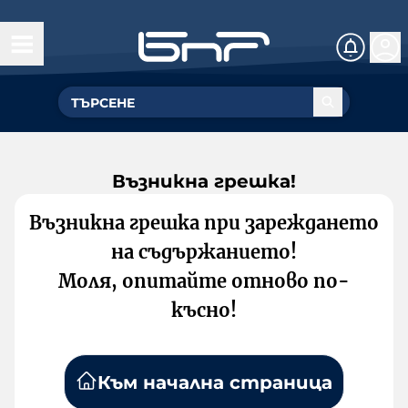
Възникна грешка!
Възникна грешка при зареждането
на съдържанието!
Моля, опитайте отново по-
късно!
Към начална страница